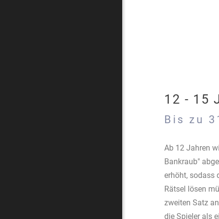
12 - 15
Bis zu 3
Ab 12 Jahren wi
Bankraub" abgel
erhöht, sodass 
Rätsel lösen mü
zweiten Satz an
die Spieler als