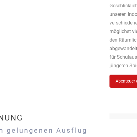
Geschlicklic
unseren Indo
verschiedene
möglichst vi
den Räumlich
abgewandelte
für Schulausf
jüngeren Spie
Abenteuer
ANUNG
en gelungenen Ausflug