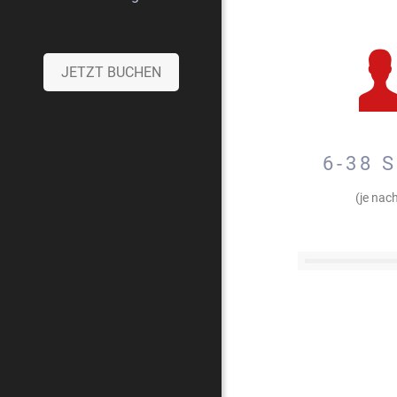
JETZT BUCHEN
6-38 S
(je nach