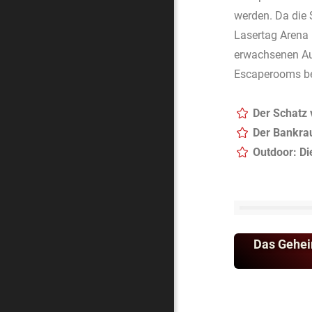
werden. Da die
Lasertag Arena 
erwachsenen Auf
Escaperooms ben
Der Schatz 
Der Bankr
Outdoor: D
Das Gehei