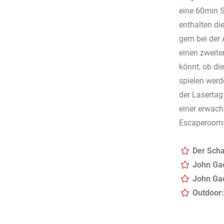
eine 60min S
enthalten di
gern bei der 
einen zweite
könnt, ob di
spielen werd
der Lasertag
einer erwach
Escaperooms 
Der Scha
John Ga
John Gac
Outdoor