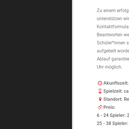
Zu einem erfolg
unterstützen wi
Kontaktformular
Beantworten wei
Schüler*innen s
aufgeteilt word
Ablauf garantie
Uhr möglich.
Akunftszeit
Spielzeit: c
Standort: R
Preis:
6 - 24 Spieler: 
25 - 38 Spieler: