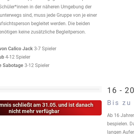
 Schüler*innen in der näheren Umgebung der
unterwegs sind, muss jede Gruppe von je einer
sichtsperson begleitet werden. Die beiden
ötigen keine zusätzliche Begleitperson.
von Calico Jack
3-7 Spieler
aub
4-12 Spieler
ie Sabotage
3-12 Spieler
16 - 2
Bis zu
mnis schließt am 31.05. und ist danach
nicht mehr verfügbar
Ab 16 Jahren
bespielen. D
langen Aufen